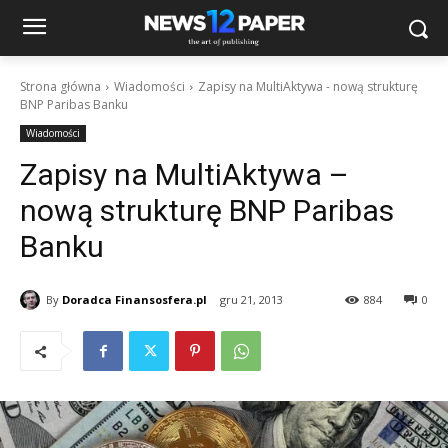
Strona główna
Wiadomości
Zapisy na MultiAktywa - nową strukturę
BNP Paribas Banku
Wiadomości
Zapisy na MultiAktywa –
nową strukturę BNP Paribas
Banku
By
Doradca Finansosfera.pl
gru 21, 2013
884
0