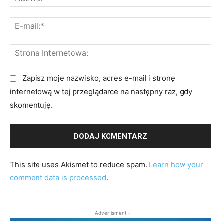
a
m
z
E
e
w
-
n
a
m
t
S
:
a
a
t
*
i
r
r
Zapisz moje nazwisko, adres e-mail i stronę
l
z
o
internetową w tej przeglądarce na następny raz, gdy
:
:
n
skomentuję.
*
a
I
n
t
This site uses Akismet to reduce spam.
Learn how your
e
comment data is processed
.
r
n
e
- Advertisment -
t