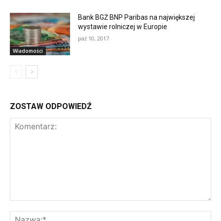
Bank BGŻ BNP Paribas na największej
wystawie rolniczej w Europie
paź 10, 2017
Wiadomości
ZOSTAW ODPOWIEDŹ
K
N
o