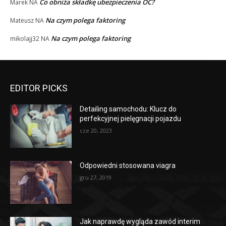
Co obniża składkę ubezpieczenia OC?
Marek
NA
Na czym polega faktoring
Mateusz
NA
Na czym polega faktoring
mikolajj32
NA
EDITOR PICKS
Detailing samochodu: Klucz do
perfekcyjnej pielęgnacji pojazdu
cze 20, 2023
Odpowiedni stosowana viagra
gru 27, 2019
Jak naprawdę wygląda zawód interim