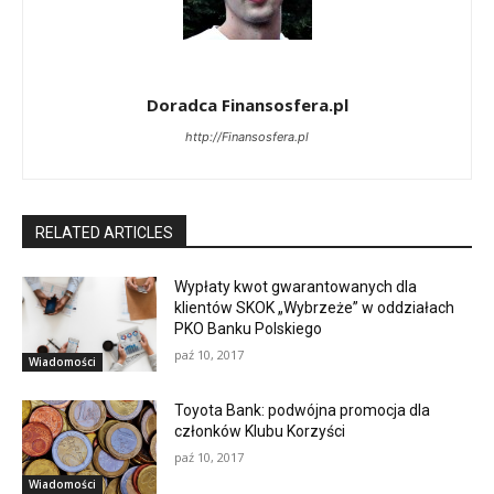
Doradca Finansosfera.pl
http://Finansosfera.pl
RELATED ARTICLES
Wypłaty kwot gwarantowanych dla
klientów SKOK „Wybrzeże” w oddziałach
PKO Banku Polskiego
paź 10, 2017
Wiadomości
Toyota Bank: podwójna promocja dla
członków Klubu Korzyści
paź 10, 2017
Wiadomości