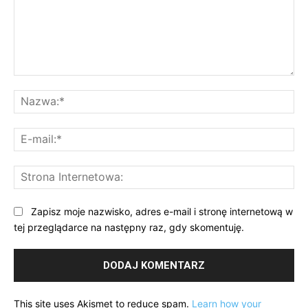
Komentarz:
Na
E-
mai
St
Int
Zapisz moje nazwisko, adres e-mail i stronę internetową w
tej przeglądarce na następny raz, gdy skomentuję.
This site uses Akismet to reduce spam.
Learn how your