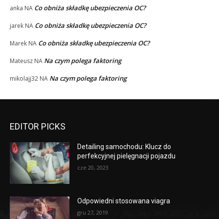
Co obniża składkę ubezpieczenia OC?
anka
NA
Co obniża składkę ubezpieczenia OC?
jarek
NA
Co obniża składkę ubezpieczenia OC?
Marek
NA
Na czym polega faktoring
Mateusz
NA
Na czym polega faktoring
mikolajj32
NA
EDITOR PICKS
Detailing samochodu: Klucz do
perfekcyjnej pielęgnacji pojazdu
cze 20, 2023
Odpowiedni stosowana viagra
gru 27, 2019