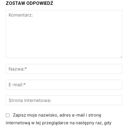
ZOSTAW ODPOWIEDŹ
K
N
o
a
m
z
E
e
w
-
n
a
m
t
S
:
a
a
t
*
i
r
r
Zapisz moje nazwisko, adres e-mail i stronę
l
z
o
internetową w tej przeglądarce na następny raz, gdy
: