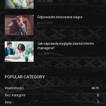
cze 20, 2023
Odpowiedni stosowana viagra
gru 27, 2019
Jak naprawdę wygląda zawód interim
managera?
lis 2, 2018
POPULAR CATEGORY
Wiadomości
4676
Bez Kategorii
8
Inne
7