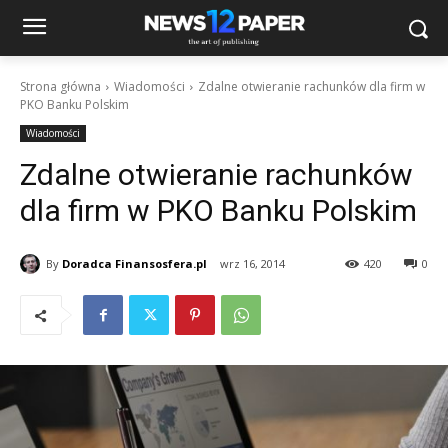
Strona główna
Wiadomości
Zdalne otwieranie rachunków dla firm w
PKO Banku Polskim
Wiadomości
Zdalne otwieranie rachunków
dla firm w PKO Banku Polskim
By
Doradca Finansosfera.pl
wrz 16, 2014
420
0