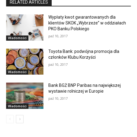
RELATED ARTICLES
Wypłaty kwot gwarantowanych dla
klientów SKOK „Wybrzeże” w oddziałach
PKO Banku Polskiego
paź 10, 2017
Wiadomości
Toyota Bank: podwójna promocja dla
członków Klubu Korzyści
paź 10, 2017
Wiadomości
Bank BGŻ BNP Paribas na największej
wystawie rolniczej w Europie
paź 10, 2017
Wiadomości