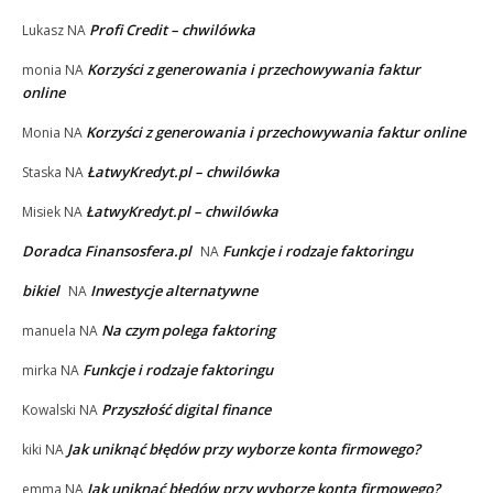
Profi Credit – chwilówka
Lukasz
NA
Korzyści z generowania i przechowywania faktur
monia
NA
online
Korzyści z generowania i przechowywania faktur online
Monia
NA
ŁatwyKredyt.pl – chwilówka
Staska
NA
ŁatwyKredyt.pl – chwilówka
Misiek
NA
Doradca Finansosfera.pl
Funkcje i rodzaje faktoringu
NA
bikiel
Inwestycje alternatywne
NA
Na czym polega faktoring
manuela
NA
Funkcje i rodzaje faktoringu
mirka
NA
Przyszłość digital finance
Kowalski
NA
Jak uniknąć błędów przy wyborze konta firmowego?
kiki
NA
Jak uniknąć błędów przy wyborze konta firmowego?
emma
NA