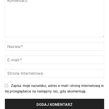
Komentarz:
Na
E-
mai
St
Int
Zapisz moje nazwisko, adres e-mail i stronę internetową w
tej przeglądarce na następny raz, gdy skomentuję.