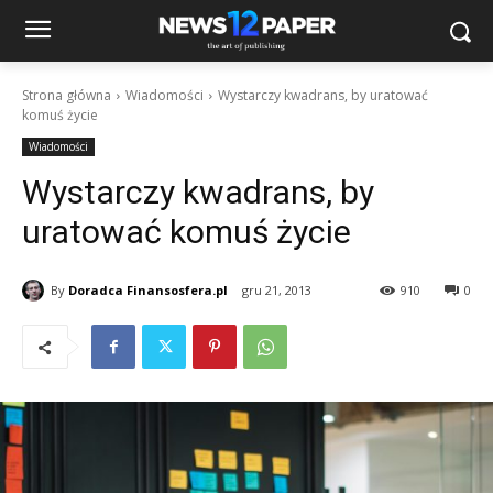
Strona główna
Wiadomości
Wystarczy kwadrans, by uratować
komuś życie
Wiadomości
Wystarczy kwadrans, by
uratować komuś życie
By
Doradca Finansosfera.pl
gru 21, 2013
910
0