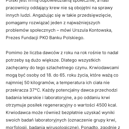
Polski jest firmą odpowiedzialną społecznie, a nasi
pracownicy oddający krew nie są obojętni na sprawy
innych ludzi. Angażując się w takie przedsięwzięcie,
pomagamy rozwiązać jeden z najważniejszych
problemów społecznych – mówi Urszula Kontowska,
Prezes Fundacji PKO Banku Polskiego.
Pomimo że liczba dawców z roku na rok rośnie to nadal
potrzeby są dużo większe. Dlatego wszystkich
zachęcamy do tego szlachetnego czynu. Krwiodawcami
mogą być osoby od 18. do 65. roku życia, które ważą co
najmniej 50 kilogramów, a temperatura ich ciała nie
przekracza 37°C. Każdy potencjalny dawca przechodzi
badania lekarskie i laboratoryjne, a po oddaniu krwi
otrzymuje posiłek regeneracyjny o wartości 4500 kcal.
Krwiodawca może również bezpłatnie uzyskać wyniki
swoich badań laboratoryjnych (oznaczenie grupy krwi,
morfologii, badania wirusologiczne). Ponadto, zgodnie z