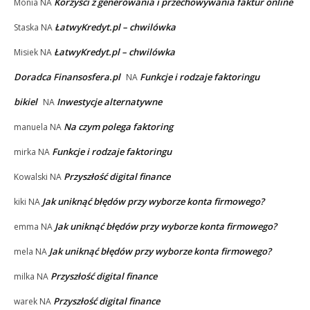
Korzyści z generowania i przechowywania faktur online
Monia
NA
ŁatwyKredyt.pl – chwilówka
Staska
NA
ŁatwyKredyt.pl – chwilówka
Misiek
NA
Doradca Finansosfera.pl
Funkcje i rodzaje faktoringu
NA
bikiel
Inwestycje alternatywne
NA
Na czym polega faktoring
manuela
NA
Funkcje i rodzaje faktoringu
mirka
NA
Przyszłość digital finance
Kowalski
NA
Jak uniknąć błędów przy wyborze konta firmowego?
kiki
NA
Jak uniknąć błędów przy wyborze konta firmowego?
emma
NA
Jak uniknąć błędów przy wyborze konta firmowego?
mela
NA
Przyszłość digital finance
milka
NA
Przyszłość digital finance
warek
NA