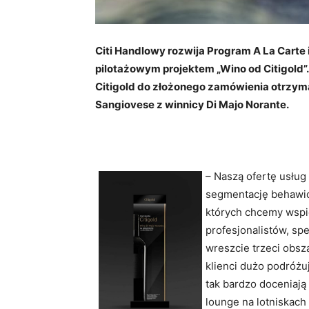
Citi Handlowy rozwija Program A La Carte i
pilotażowym projektem „Wino od Citigold”.
Citigold do złożonego zamówienia otrzym
Sangiovese z winnicy Di Majo Norante.
– Naszą ofertę usłu
segmentację behawior
których chcemy wspie
profesjonalistów, sp
wreszcie trzeci obsz
klienci dużo podróżu
tak bardzo doceniają
lounge na lotniskach