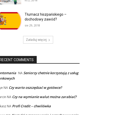
lis 2, 2018
Tłumacz hiszpańskiego –
dochodowy zawód?
sie 29, 2018
Załaduj więcej
RECENT COMMENTS
ontomania
Seniorzy chetnie korzystają z usług
NA
ankowych
Czy warto oszczędzać w gotówce?
ye
NA
Czy na wymianie walut można zarabiać?
rcin
NA
Profi Credit – chwilówka
kasz
NA