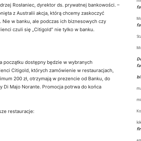
m
drzej Rosłaniec, dyrektor ds. prywatnej bankowości. –
fa
nięta z Australii akcja, którą chcemy zaskoczyć
Mo
. Nie w banku, ale podczas ich biznesowych czy
fa
enci czuli się „Citigold” nie tylko w banku.
St
Mi
Do
y na początku dostępny będzie w wybranych
fa
ienci Citigold, których zamówienie w restauracjach,
bi
nimum 200 zł, otrzymają w prezencie od Banku, do
cy Di Majo Norante. Promocja potrwa do końca
ma
mi
sze restauracje:
Ko
kik
f
e