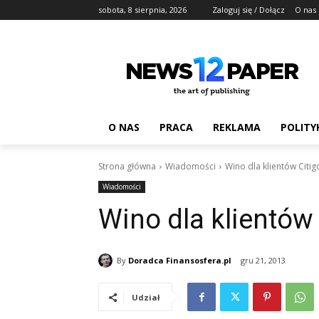
sobota, 8 sierpnia, 2026
Zaloguj się / Dołącz
O nas
O NAS
PRACA
REKLAMA
POLITY
Strona główna
Wiadomości
Wino dla klientów Citig
Wiadomości
Wino dla klientów 
By
Doradca Finansosfera.pl
gru 21, 2013
Udział