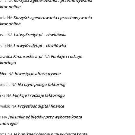
Korzyści z generowania i przechowywania
onia
NA
ktur online
Korzyści z generowania i przechowywania
nia
NA
ktur online
ŁatwyKredyt.pl – chwilówka
aska
NA
ŁatwyKredyt.pl – chwilówka
siek
NA
radca Finansosfera.pl
Funkcje i rodzaje
NA
ktoringu
kiel
Inwestycje alternatywne
NA
Na czym polega faktoring
nuela
NA
Funkcje i rodzaje faktoringu
rka
NA
Przyszłość digital finance
walski
NA
Jak uniknąć błędów przy wyborze konta
i
NA
irmowego?
Jak uniknąć błędów przy wyborze konta
mma
NA