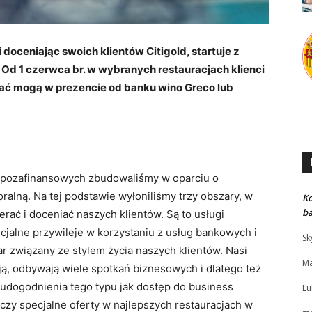
 doceniając swoich klientów Citigold, startuje z
 Od 1 czerwca br. w wybranych restauracjach klienci
ać mogą w prezencie od banku wino Greco lub
g pozafinansowych zbudowaliśmy w oparciu o
alną. Na tej podstawie wyłoniliśmy trzy obszary, w
K
b
rać i doceniać naszych klientów. Są to usługi
ecjalne przywileje w korzystaniu z usług bankowych i
Sk
ar związany ze stylem życia naszych klientów. Nasi
Ma
ją, odbywają wiele spotkań biznesowych i dlatego też
 udogodnienia tego typu jak dostęp do business
Lu
 czy specjalne oferty w najlepszych restauracjach w