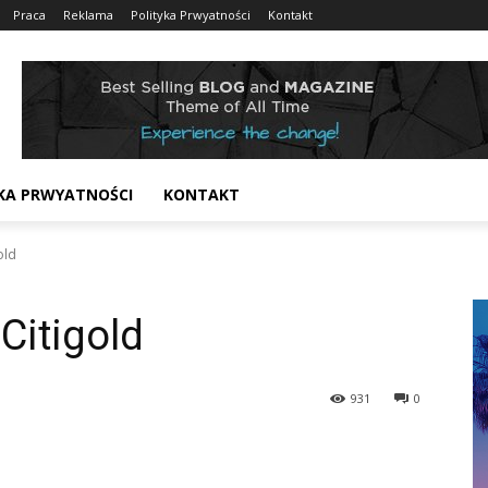
Praca
Reklama
Polityka Prwyatności
Kontakt
KA PRWYATNOŚCI
KONTAKT
old
Citigold
931
0