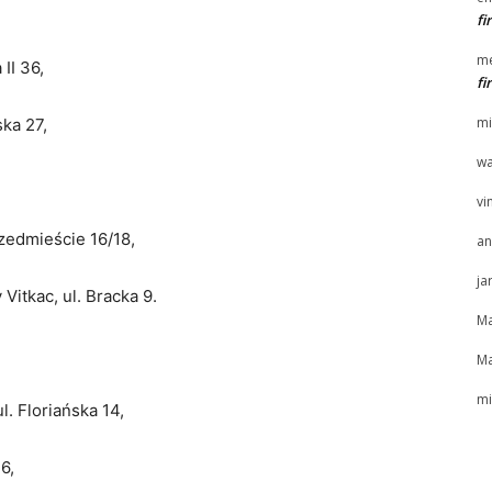
f
me
II 36,
f
mi
ska 27,
wa
vi
zedmieście 16/18,
an
ja
itkac, ul. Bracka 9.
Ma
Ma
mi
. Floriańska 14,
6,