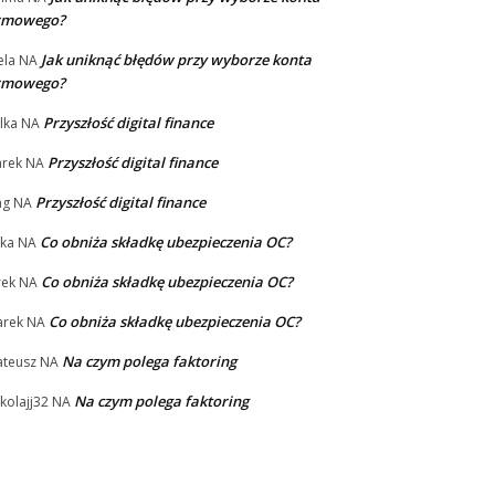
irmowego?
Jak uniknąć błędów przy wyborze konta
la
NA
irmowego?
Przyszłość digital finance
lka
NA
Przyszłość digital finance
rek
NA
Przyszłość digital finance
ng
NA
Co obniża składkę ubezpieczenia OC?
ka
NA
Co obniża składkę ubezpieczenia OC?
rek
NA
Co obniża składkę ubezpieczenia OC?
rek
NA
Na czym polega faktoring
teusz
NA
Na czym polega faktoring
kolajj32
NA