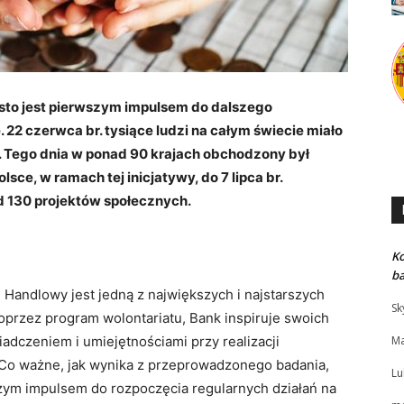
sto jest pierwszym impulsem do dalszego
 22 czerwca br. tysiące ludzi na całym świecie miało
. Tego dnia w ponad 90 krajach obchodzony był
sce, w ramach tej inicjatywy, do 7 lipca br.
d 130 projektów społecznych.
K
b
Handlowy jest jedną z największych i najstarszych
Sk
 poprzez program wolontariatu, Bank inspiruje swoich
adczeniem i umiejętnościami przy realizacji
Ma
Co ważne, jak wynika z przeprowadzonego badania,
Lu
szym impulsem do rozpoczęcia regularnych działań na