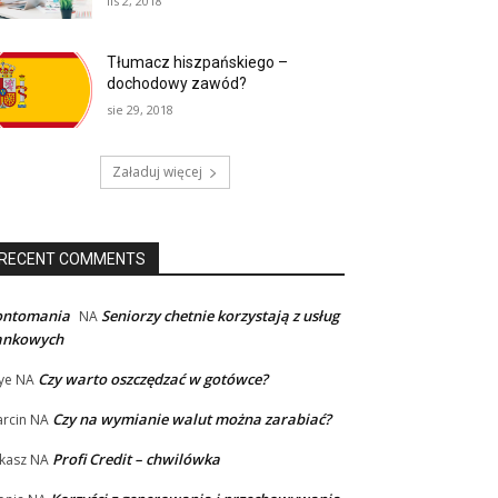
lis 2, 2018
Tłumacz hiszpańskiego –
dochodowy zawód?
sie 29, 2018
Załaduj więcej
RECENT COMMENTS
ontomania
Seniorzy chetnie korzystają z usług
NA
ankowych
Czy warto oszczędzać w gotówce?
ye
NA
Czy na wymianie walut można zarabiać?
rcin
NA
Profi Credit – chwilówka
kasz
NA