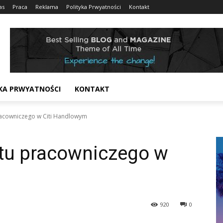
as
Praca
Reklama
Polityka Prwyatności
Kontakt
KA PRWYATNOŚCI
KONTAKT
racowniczego w Citi Handlowym
atu pracowniczego w
920
0