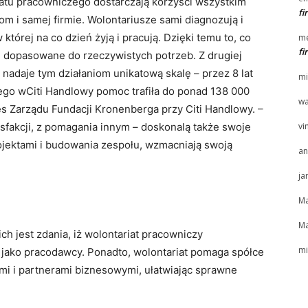
iatu pracowniczego dostarczają korzyści wszystkim
f
om i samej firmie. Wolontariusze sami diagnozują i
tórej na co dzień żyją i pracują. Dzięki temu to, co
me
f
ze dopasowane do rzeczywistych potrzeb. Z drugiej
e nadaje tym działaniom unikatową skalę – przez 8 lat
mi
ego wCiti Handlowy pomoc trafiła do ponad 138 000
wa
s Zarządu Fundacji Kronenberga przy Citi Handlowy. –
sfakcji, z pomagania innym – doskonalą także swoje
vi
jektami i budowania zespołu, wzmacniają swoją
an
ja
Ma
Ma
ch jest zdania, iż wolontariat pracowniczy
mi
jako pracodawcy. Ponadto, wolontariat pomaga spółce
ami i partnerami biznesowymi, ułatwiając sprawne