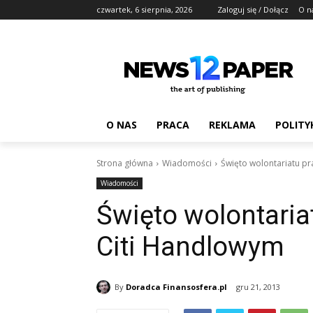
czwartek, 6 sierpnia, 2026
Zaloguj się / Dołącz
O n
O NAS
PRACA
REKLAMA
POLITY
Strona główna
Wiadomości
Święto wolontariatu p
Wiadomości
Święto wolontari
Citi Handlowym
By
Doradca Finansosfera.pl
gru 21, 2013