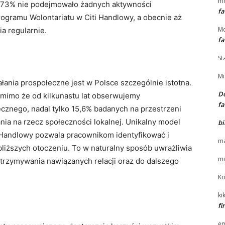
m
h 73% nie podejmowało żadnych aktywności
fa
rogramu Wolontariatu w Citi Handlowy, a obecnie aż
Mo
ia regularnie.
fa
St
Mi
ania prospołeczne jest w Polsce szczególnie istotna.
Do
mimo że od kilkunastu lat obserwujemy
fa
znego, nadal tylko 15,6% badanych na przestrzeni
nia na rzecz społeczności lokalnej. Unikalny model
bi
 Handlowy pozwala pracownikom identyfikować i
ma
liższych otoczeniu. To w naturalny sposób uwrażliwia
mi
odtrzymywania nawiązanych relacji oraz do dalszego
Ko
kik
f
e