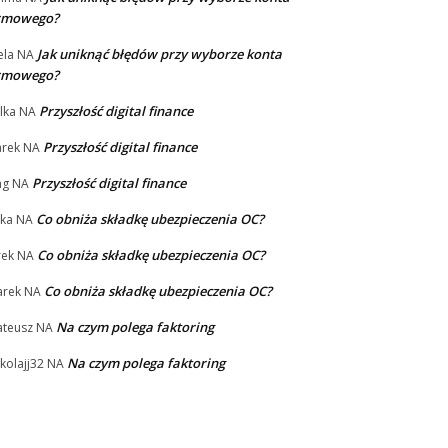
irmowego?
Jak uniknąć błędów przy wyborze konta
la
NA
irmowego?
Przyszłość digital finance
lka
NA
Przyszłość digital finance
rek
NA
Przyszłość digital finance
ng
NA
Co obniża składkę ubezpieczenia OC?
ka
NA
Co obniża składkę ubezpieczenia OC?
rek
NA
Co obniża składkę ubezpieczenia OC?
rek
NA
Na czym polega faktoring
teusz
NA
Na czym polega faktoring
kolajj32
NA