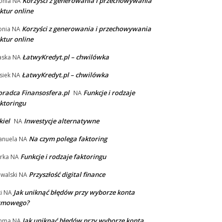
Korzyści z generowania i przechowywania
onia
NA
ktur online
Korzyści z generowania i przechowywania
nia
NA
ktur online
ŁatwyKredyt.pl – chwilówka
aska
NA
ŁatwyKredyt.pl – chwilówka
siek
NA
radca Finansosfera.pl
Funkcje i rodzaje
NA
ktoringu
kiel
Inwestycje alternatywne
NA
Na czym polega faktoring
nuela
NA
Funkcje i rodzaje faktoringu
rka
NA
Przyszłość digital finance
walski
NA
Jak uniknąć błędów przy wyborze konta
i
NA
irmowego?
Jak uniknąć błędów przy wyborze konta
mma
NA