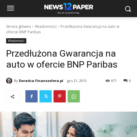
Strona główna
Wiadomości
Przedłużona Gwarancja na auto w
ofercie BNP Paribas
Wiadomości
Przedłużona Gwarancja na
auto w ofercie BNP Paribas
By
Doradca Finansosfera.pl
gru 21, 2013
871
0