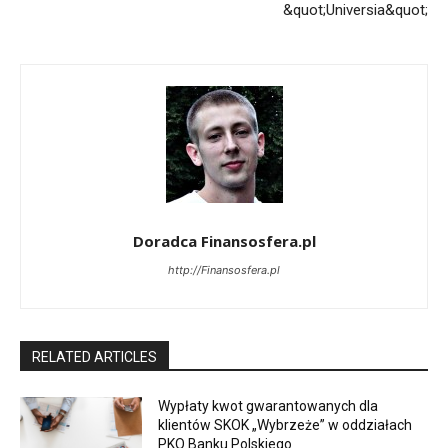
&quot;Universia&quot;
Doradca Finansosfera.pl
http://Finansosfera.pl
RELATED ARTICLES
Wypłaty kwot gwarantowanych dla
klientów SKOK „Wybrzeże” w oddziałach
PKO Banku Polskiego