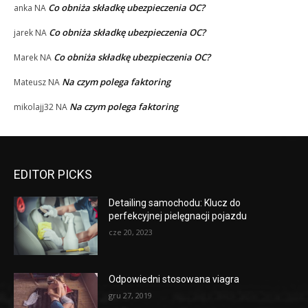
Co obniża składkę ubezpieczenia OC?
anka
NA
Co obniża składkę ubezpieczenia OC?
jarek
NA
Co obniża składkę ubezpieczenia OC?
Marek
NA
Na czym polega faktoring
Mateusz
NA
Na czym polega faktoring
mikolajj32
NA
EDITOR PICKS
Detailing samochodu: Klucz do
perfekcyjnej pielęgnacji pojazdu
cze 20, 2023
Odpowiedni stosowana viagra
gru 27, 2019