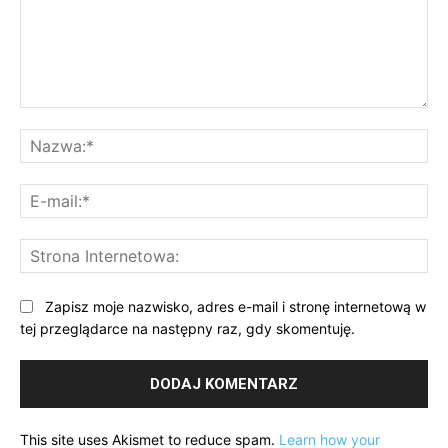
Komentarz:
Na
E-
mai
St
Int
Zapisz moje nazwisko, adres e-mail i stronę internetową w
tej przeglądarce na następny raz, gdy skomentuję.
This site uses Akismet to reduce spam.
Learn how your