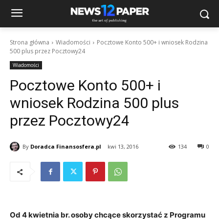
Strona główna
Wiadomości
Pocztowe Konto 500+ i wniosek Rodzina
500 plus przez Pocztowy24
Wiadomości
Pocztowe Konto 500+ i
wniosek Rodzina 500 plus
przez Pocztowy24
By
Doradca Finansosfera.pl
kwi 13, 2016
134
0
Od 4 kwietnia br. osoby chcące skorzystać z Programu