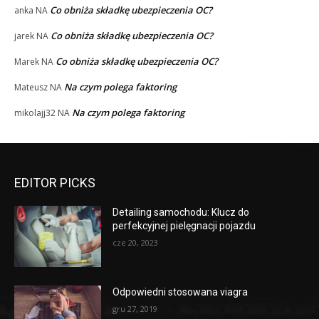
Co obniża składkę ubezpieczenia OC?
anka
NA
Co obniża składkę ubezpieczenia OC?
jarek
NA
Co obniża składkę ubezpieczenia OC?
Marek
NA
Na czym polega faktoring
Mateusz
NA
Na czym polega faktoring
mikolajj32
NA
EDITOR PICKS
Detailing samochodu: Klucz do
perfekcyjnej pielęgnacji pojazdu
cze 20, 2023
Odpowiedni stosowana viagra
gru 27, 2019