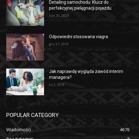
Detailing samochodu: Klucz do
perfekcyjnej pielęgnacji pojazdu
cze 20, 2023
Odpowiedni stosowana viagra
gru 27, 2019
Jak naprawdę wygląda zawód interim
managera?
lis 2, 2018
POPULAR CATEGORY
Wiadomości
4676
Bez Kategorii
8