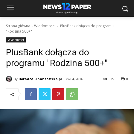
Strona główna
Wiadomości
PlusBank dołącza do programu
"Rodzina 500+"
Wiadomości
PlusBank dołącza do
programu "Rodzina 500+"
By
Doradca Finansosfera.pl
kwi 4, 2016
119
0