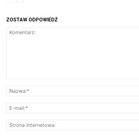
ZOSTAW ODPOWIEDŹ
K
o
m
e
n
t
a