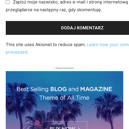
r
Zapisz moje nazwisko, adres e-mail i stronę internetową 
z
przeglądarce na następny raz, gdy skomentuję.
:
This site uses Akismet to reduce spam.
Learn how your comm
processed
.
- Advertisment -