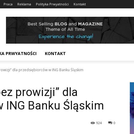
Praca
Reklama
Polityka Prwyatności
Kontakt
KA PRWYATNOŚCI
KONTAKT
rowizji” dla przedsiębiorców w ING Banku Śląskim
ez prowizji” dla
w ING Banku Śląskim
924
0