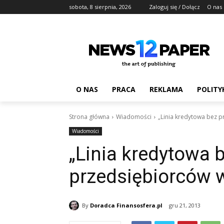
sobota, 8 sierpnia, 2026
Zaloguj się / Dołącz
O nas
O NAS
PRACA
REKLAMA
POLITY
Strona główna
Wiadomości
„Linia kredytowa bez p
Wiadomości
„Linia kredytowa b
przedsiębiorców 
By
Doradca Finansosfera.pl
gru 21, 2013