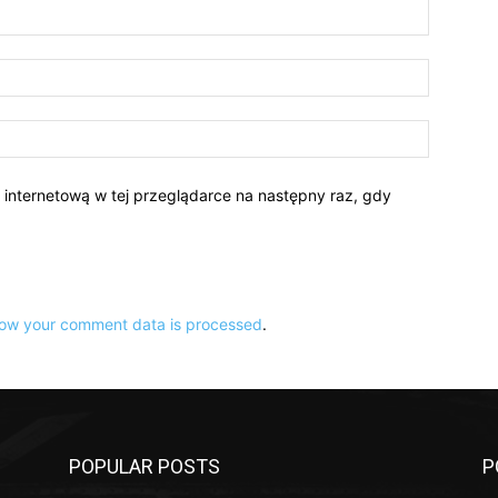
Nazwa:*
E-
mail:*
Strona
Interneto
ę internetową w tej przeglądarce na następny raz, gdy
ow your comment data is processed
.
POPULAR POSTS
P