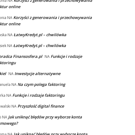
Korzyści z generowania i przechowywania
onia
NA
ktur online
Korzyści z generowania i przechowywania
nia
NA
ktur online
ŁatwyKredyt.pl – chwilówka
aska
NA
ŁatwyKredyt.pl – chwilówka
siek
NA
radca Finansosfera.pl
Funkcje i rodzaje
NA
ktoringu
kiel
Inwestycje alternatywne
NA
Na czym polega faktoring
nuela
NA
Funkcje i rodzaje faktoringu
rka
NA
Przyszłość digital finance
walski
NA
Jak uniknąć błędów przy wyborze konta
i
NA
irmowego?
Jak uniknąć błędów przy wyborze konta
mma
NA