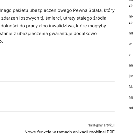
f
lnego pakietu ubezpieczeniowego Pewna Spłata, który
me
darzeń losowych tj. śmierci, utraty stałego źródła
f
zdolności do pracy albo inwalidztwa, które mogłyby
zystanie z ubezpieczenia gwarantuje dodatkowo
mi
o.
wa
vi
an
ja
Ma
Ma
mi
Następny artykuł
Nowe funkcje w ramach aplikacji mobilnej BRE