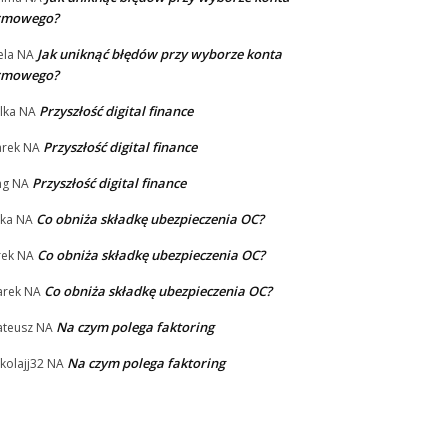
irmowego?
Jak uniknąć błędów przy wyborze konta
la
NA
irmowego?
Przyszłość digital finance
lka
NA
Przyszłość digital finance
rek
NA
Przyszłość digital finance
ng
NA
Co obniża składkę ubezpieczenia OC?
ka
NA
Co obniża składkę ubezpieczenia OC?
rek
NA
Co obniża składkę ubezpieczenia OC?
rek
NA
Na czym polega faktoring
teusz
NA
Na czym polega faktoring
kolajj32
NA