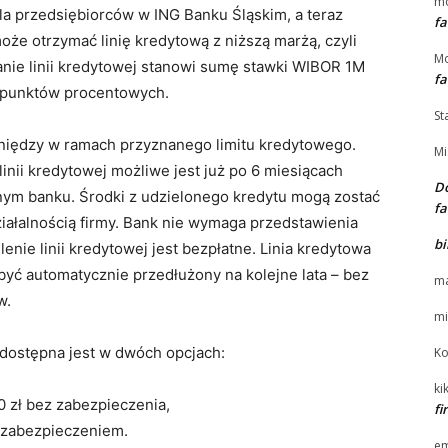
m
la przedsiębiorców w ING Banku Śląskim, a teraz
fa
może otrzymać linię kredytową z niższą marżą, czyli
Mo
ie linii kredytowej stanowi sumę stawki WIBOR 1M
fa
5 punktów procentowych.
St
eniędzy w ramach przyznanego limitu kredytowego.
Mi
inii kredytowej możliwe jest już po 6 miesiącach
Do
ym banku. Środki z udzielonego kredytu mogą zostać
fa
iałalnością firmy. Bank nie wymaga przedstawienia
bi
enie linii kredytowej jest bezpłatne. Linia kredytowa
 być automatycznie przedłużony na kolejne lata – bez
ma
w.
mi
w dostępna jest w dwóch opcjach:
Ko
kik
zł bez zabezpieczenia,
f
 zabezpieczeniem.
e