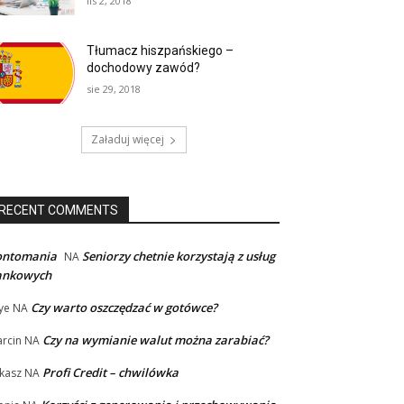
lis 2, 2018
Tłumacz hiszpańskiego –
dochodowy zawód?
sie 29, 2018
Załaduj więcej
RECENT COMMENTS
ontomania
Seniorzy chetnie korzystają z usług
NA
ankowych
Czy warto oszczędzać w gotówce?
ye
NA
Czy na wymianie walut można zarabiać?
rcin
NA
Profi Credit – chwilówka
kasz
NA