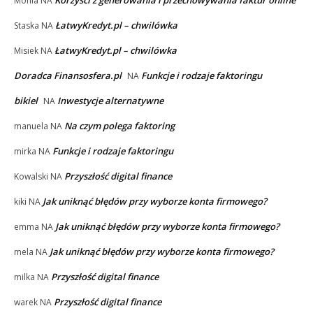
Korzyści z generowania i przechowywania faktur online
Monia
NA
ŁatwyKredyt.pl – chwilówka
Staska
NA
ŁatwyKredyt.pl – chwilówka
Misiek
NA
Doradca Finansosfera.pl
Funkcje i rodzaje faktoringu
NA
bikiel
Inwestycje alternatywne
NA
Na czym polega faktoring
manuela
NA
Funkcje i rodzaje faktoringu
mirka
NA
Przyszłość digital finance
Kowalski
NA
Jak uniknąć błędów przy wyborze konta firmowego?
kiki
NA
Jak uniknąć błędów przy wyborze konta firmowego?
emma
NA
Jak uniknąć błędów przy wyborze konta firmowego?
mela
NA
Przyszłość digital finance
milka
NA
Przyszłość digital finance
warek
NA