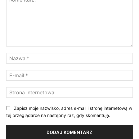
Komentarz:
Na
E-
mai
St
Int
Zapisz moje nazwisko, adres e-mail i stronę internetową w
tej przeglądarce na następny raz, gdy skomentuję.