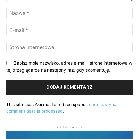
Komentarz:
Na
E-
mai
St
Int
Zapisz moje nazwisko, adres e-mail i stronę internetową w
tej przeglądarce na następny raz, gdy skomentuję.
This site uses Akismet to reduce spam.
Learn how your
comment data is processed
.
- Advertisment -