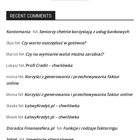
RECENT COMMENTS
Kontomania
Seniorzy chetnie korzystają z usług bankowych
NA
Czy warto oszczędzać w gotówce?
Skye
NA
Czy na wymianie walut można zarabiać?
Marcin
NA
Profi Credit – chwilówka
Lukasz
NA
Korzyści z generowania i przechowywania faktur
monia
NA
online
Korzyści z generowania i przechowywania faktur online
Monia
NA
ŁatwyKredyt.pl – chwilówka
Staska
NA
ŁatwyKredyt.pl – chwilówka
Misiek
NA
Doradca Finansosfera.pl
Funkcje i rodzaje faktoringu
NA
bikiel
Inwestycje alternatywne
NA