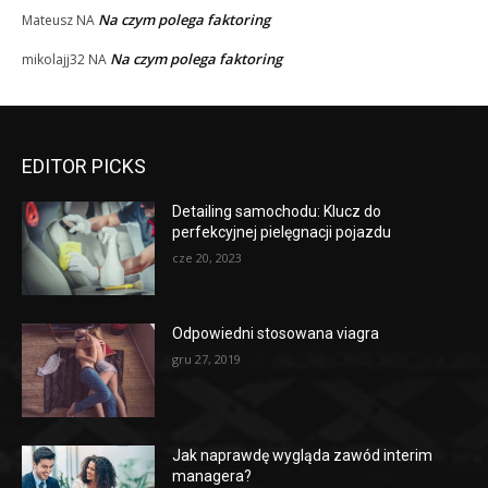
Na czym polega faktoring
Mateusz
NA
Na czym polega faktoring
mikolajj32
NA
EDITOR PICKS
Detailing samochodu: Klucz do
perfekcyjnej pielęgnacji pojazdu
cze 20, 2023
Odpowiedni stosowana viagra
gru 27, 2019
Jak naprawdę wygląda zawód interim
managera?