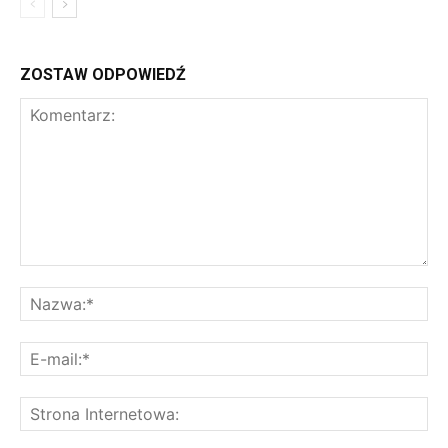
ZOSTAW ODPOWIEDŹ
Komentarz:
Na
E-
mai
St
Int