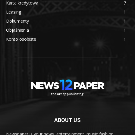
Karta kredytowa
7
Leasing
1
Dokumenty
1
Objaśnienia
1
Konto osobiste
1
ABOUT US
Newspaper is your news, entertainment, music fashion