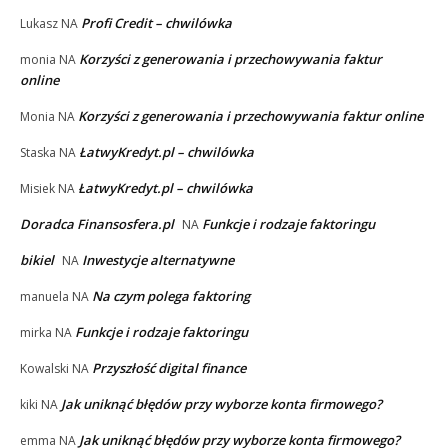
Profi Credit – chwilówka
Lukasz
NA
Korzyści z generowania i przechowywania faktur
monia
NA
online
Korzyści z generowania i przechowywania faktur online
Monia
NA
ŁatwyKredyt.pl – chwilówka
Staska
NA
ŁatwyKredyt.pl – chwilówka
Misiek
NA
Doradca Finansosfera.pl
Funkcje i rodzaje faktoringu
NA
bikiel
Inwestycje alternatywne
NA
Na czym polega faktoring
manuela
NA
Funkcje i rodzaje faktoringu
mirka
NA
Przyszłość digital finance
Kowalski
NA
Jak uniknąć błędów przy wyborze konta firmowego?
kiki
NA
Jak uniknąć błędów przy wyborze konta firmowego?
emma
NA