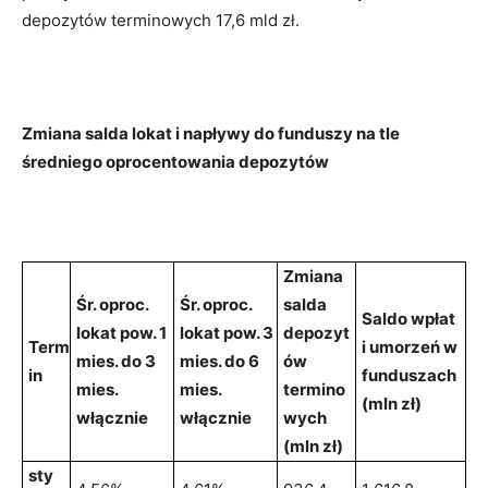
depozytów terminowych 17,6 mld zł.
Zmiana salda lokat i napływy do funduszy na tle
średniego oprocentowania depozytów
Zmiana
Śr. oproc.
Śr. oproc.
salda
Saldo wpłat
lokat pow. 1
lokat pow. 3
depozyt
Term
i umorzeń w
mies. do 3
mies. do 6
ów
in
funduszach
mies.
mies.
termino
(mln zł)
włącznie
włącznie
wych
(mln zł)
sty