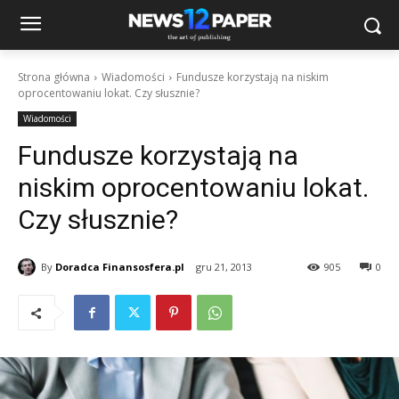
Strona główna
Wiadomości
Fundusze korzystają na niskim
oprocentowaniu lokat. Czy słusznie?
Wiadomości
Fundusze korzystają na
niskim oprocentowaniu lokat.
Czy słusznie?
By
Doradca Finansosfera.pl
gru 21, 2013
905
0