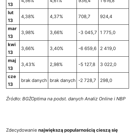
4,56%
4,61%
936,4
1 616,8
13
lut
4,38%
4,37%
708,7
924,4
13
mar
3,98%
3,66%
-3 045,7
1 775,0
13
kwi
3,66%
3,40%
-6 659,6
2 419,0
13
maj
3,43%
2,98%
-5 127,8
3 022,0
13
cze
brak danych
brak danych
-2 728,7
298,0
13
Źródło: BGŻOptima na podst. danych Analiz Online i NBP
Zdecydowanie
największą popularnością cieszą się