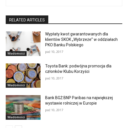
RELATED ARTICLES
Wypłaty kwot gwarantowanych dla
klientów SKOK „Wybrzeże” w oddziałach
PKO Banku Polskiego
paź 10, 2017
Wiadomości
Toyota Bank: podwójna promocja dla
członków Klubu Korzyści
paź 10, 2017
Wiadomości
Bank BGŻ BNP Paribas na największej
wystawie rolniczej w Europie
paź 10, 2017
Wiadomości