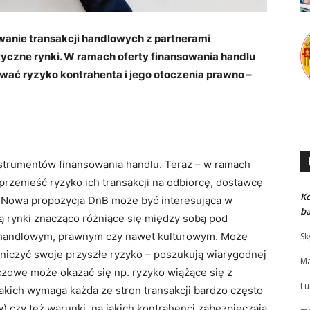
wanie transakcji handlowych z partnerami
yczne rynki. W ramach oferty finansowania handlu
ować ryzyko kontrahenta i jego otoczenia prawno –
strumentów finansowania handlu. Teraz – w ramach
rzenieść ryzyko ich transakcji na odbiorcę, dostawcę
K
. Nowa propozycja DnB może być interesująca w
b
ują rynki znacząco różniące się między sobą pod
handlowym, prawnym czy nawet kulturowym. Może
Sk
aniczyć swoje przyszłe ryzyko – poszukują wiarygodnej
Ma
luczowe może okazać się np. ryzyko wiążące się z
Lu
jakich wymaga każda ze stron transakcji bardzo często
 czy też warunki, na jakich kontrahenci zabezpieczają