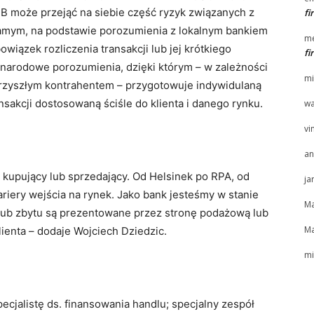
nB może przejąć na siebie część ryzyk związanych z
f
 samym, na podstawie porozumienia z lokalnym bankiem
me
wiązek rozliczenia transakcji lub jej krótkiego
f
narodowe porozumienia, dzięki którym – w zależności
mi
z przyszłym kontrahentem – przygotowuje indywidulaną
nsakcji dostosowaną ściśle do klienta i danego rynku.
wa
vi
an
i kupujący lub sprzedający. Od Helsinek po RPA, od
ja
iery wejścia na rynek. Jako bank jesteśmy w stanie
Ma
 lub zbytu są prezentowane przez stronę podażową lub
Ma
ienta – dodaje Wojciech Dziedzic.
mi
cjalistę ds. finansowania handlu; specjalny zespół