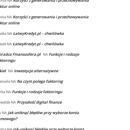
Korzyści z generowania i przechowywania
onia
NA
ktur online
Korzyści z generowania i przechowywania
nia
NA
ktur online
ŁatwyKredyt.pl – chwilówka
aska
NA
ŁatwyKredyt.pl – chwilówka
siek
NA
radca Finansosfera.pl
Funkcje i rodzaje
NA
ktoringu
kiel
Inwestycje alternatywne
NA
Na czym polega faktoring
nuela
NA
Funkcje i rodzaje faktoringu
rka
NA
Przyszłość digital finance
walski
NA
Jak uniknąć błędów przy wyborze konta
i
NA
irmowego?
Jak uniknąć błędów przy wyborze konta
mma
NA