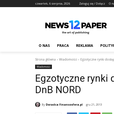
czwartek, 6 sierpnia, 2026
Zaloguj się / Dołącz
O n
O NAS
PRACA
REKLAMA
POLITY
Strona główna
Wiadomości
Egzotyczne rynki dost
Wiadomości
Egzotyczne rynki 
DnB NORD
By
Doradca Finansosfera.pl
gru 21, 2013