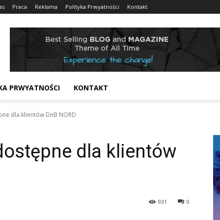
as
Praca
Reklama
Polityka Prwyatności
Kontakt
KA PRWYATNOŚCI
KONTAKT
ępne dla klientów DnB NORD
dostępne dla klientów
931
0