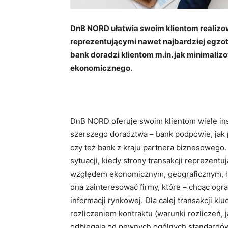
DnB NORD ułatwia swoim klientom realizo
reprezentującymi nawet najbardziej egzot
bank doradzi klientom m.in. jak minimaliz
ekonomicznego.
DnB NORD oferuje swoim klientom wiele in
szerszego doradztwa – bank podpowie, jak p
czy też bank z kraju partnera biznesowego
sytuacji, kiedy strony transakcji reprezent
względem ekonomicznym, geograficznym, 
ona zainteresować firmy, które – chcąc ogr
informacji rynkowej. Dla całej transakcji k
rozliczeniem kontraktu (warunki rozliczeń, 
odbiegają od pewnych ogólnych standardów)