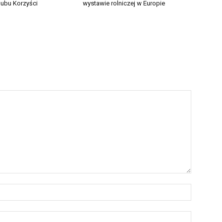
ubu Korzyści
wystawie rolniczej w Europie
Nazwa:*
E-