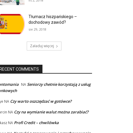
lis 2, 2018
Tłumacz hiszpańskiego –
dochodowy zawód?
sie 29, 2018
Załaduj więcej
RECENT COMMENTS
ontomania
Seniorzy chetnie korzystają z usług
NA
ankowych
Czy warto oszczędzać w gotówce?
ye
NA
Czy na wymianie walut można zarabiać?
rcin
NA
Profi Credit – chwilówka
kasz
NA