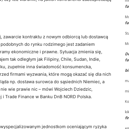
m
fa
Mo
fa
St
j, zawarcie kontraktu z nowym odbiorcą lub dostawcą
Mi
ch podobnych do rynku rodzimego jest zadaniem
 ramy ekonomiczne i prawne. Sytuacja zmienia się,
Do
jem tak odległym jak Filipiny, Chile, Sudan, Indie,
fa
ynku, zupełnie inna świadomość konsumencka,
bi
rzed firmami wyzwania, które mogą okazać się dla nich
ma
ygląda np. dostawa surowca do sąsiednich Niemiec, a
t nie wie prawie nic – mówi Wojciech Dziedzic,
mi
j i Trade Finance w Banku DnB NORD Polska.
Ko
kik
f
z wyspecjalizowanym jednostkom oceniającym ryzyka
e