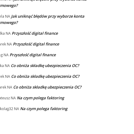
irmowego?
Jak uniknąć błędów przy wyborze konta
la
NA
irmowego?
Przyszłość digital finance
lka
NA
Przyszłość digital finance
rek
NA
Przyszłość digital finance
ng
NA
Co obniża składkę ubezpieczenia OC?
ka
NA
Co obniża składkę ubezpieczenia OC?
rek
NA
Co obniża składkę ubezpieczenia OC?
rek
NA
Na czym polega faktoring
teusz
NA
Na czym polega faktoring
kolajj32
NA