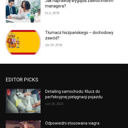
Jak naprawdę wygląda zawód interim
managera?
lis 2, 2018
Tłumacz hiszpańskiego – dochodowy
zawód?
sie 29, 2018
EDITOR PICKS
Detailing samochodu: Klucz do
perfekcyjnej pielęgnacji pojazdu
cze 20, 2023
Odpowiedni stosowana viagra