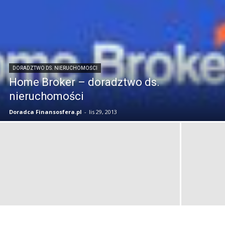
DORADZTWO DS. NIERUCHOMOŚCI
Home Broker – doradztwo ds.
nieruchomości
Doradca Finansosfera.pl
-
lis 29, 2013