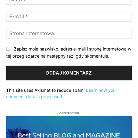
E-
mai
St
Int
Zapisz moje nazwisko, adres e-mail i stronę internetową w
tej przeglądarce na następny raz, gdy skomentuję.
This site uses Akismet to reduce spam.
Learn how your
comment data is processed
.
- Advertisment -