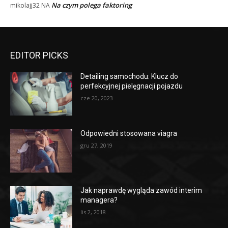
Na czym polega faktoring
mikolajj32
NA
EDITOR PICKS
Detailing samochodu: Klucz do
perfekcyjnej pielęgnacji pojazdu
cze 20, 2023
Odpowiedni stosowana viagra
gru 27, 2019
Jak naprawdę wygląda zawód interim
managera?
lis 2, 2018