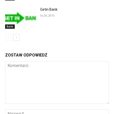
Getin Bank
lis 26, 2013
Bank
ZOSTAW ODPOWIEDŹ
Komentarz:
Na