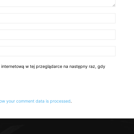
Nazwa:*
E-
mail:*
Strona
Interneto
ę internetową w tej przeglądarce na następny raz, gdy
ow your comment data is processed
.