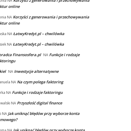
Korzyści z generowania i przechowywania
onia
NA
ktur online
Korzyści z generowania i przechowywania
nia
NA
ktur online
ŁatwyKredyt.pl – chwilówka
aska
NA
ŁatwyKredyt.pl – chwilówka
siek
NA
radca Finansosfera.pl
Funkcje i rodzaje
NA
ktoringu
kiel
Inwestycje alternatywne
NA
Na czym polega faktoring
nuela
NA
Funkcje i rodzaje faktoringu
rka
NA
Przyszłość digital finance
walski
NA
Jak uniknąć błędów przy wyborze konta
i
NA
irmowego?
Jak uniknąć błędów przy wyborze konta
mma
NA