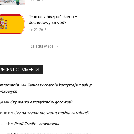
lis 2, 2018
Tłumacz hiszpańskiego –
dochodowy zawód?
sie 29, 2018
Załaduj więcej
RECENT COMMENTS
ontomania
Seniorzy chetnie korzystają z usług
NA
ankowych
Czy warto oszczędzać w gotówce?
ye
NA
Czy na wymianie walut można zarabiać?
rcin
NA
Profi Credit – chwilówka
kasz
NA