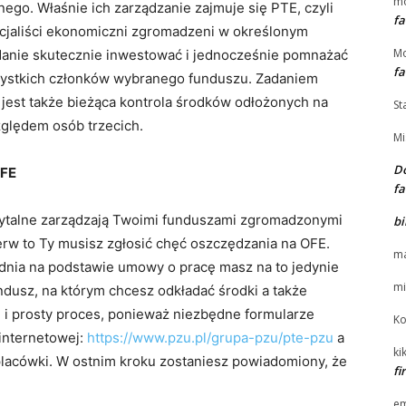
m
nego. Właśnie ich zarządzanie zajmuje się PTE, czyli
fa
jaliści ekonomiczni zgromadzeni w określonym
Mo
danie skutecznie inwestować i jednocześnie pomnażać
fa
zystkich członków wybranego funduszu. Zadaniem
st także bieżąca kontrola środków odłożonych na
St
ględem osób trzecich.
Mi
Do
OFE
fa
talne zarządzają Twoimi funduszami zgromadzonymi
bi
erw to Ty musisz zgłosić chęć oszczędzania na OFE.
ma
nia na podstawie umowy o pracę masz na to jedynie
mi
dusz, na którym chcesz odkładać środki a także
i prosty proces, ponieważ niezbędne formularze
Ko
 internetowej:
https://www.pzu.pl/grupa-pzu/pte-pzu
a
kik
placówki. W ostnim kroku zostaniesz powiadomiony, że
f
e