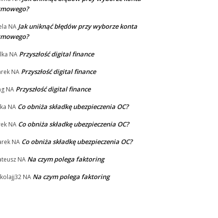
irmowego?
Jak uniknąć błędów przy wyborze konta
la
NA
irmowego?
Przyszłość digital finance
lka
NA
Przyszłość digital finance
rek
NA
Przyszłość digital finance
ng
NA
Co obniża składkę ubezpieczenia OC?
ka
NA
Co obniża składkę ubezpieczenia OC?
rek
NA
Co obniża składkę ubezpieczenia OC?
rek
NA
Na czym polega faktoring
teusz
NA
Na czym polega faktoring
kolajj32
NA