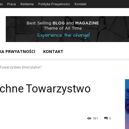
as
Praca
Reklama
Polityka Prwyatności
Kontakt
KA PRWYATNOŚCI
KONTAKT
Towarzystwo Emerytalne?
echne Towarzystwo
181
0