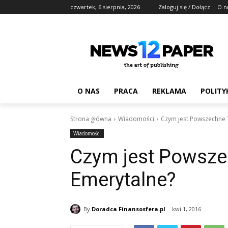
czwartek, 6 sierpnia, 2026
Zaloguj się / Dołącz
O n
O NAS
PRACA
REKLAMA
POLITY
Strona główna
Wiadomości
Czym jest Powszechne 
Wiadomości
Czym jest Powsz
Emerytalne?
By
Doradca Finansosfera.pl
kwi 1, 2016