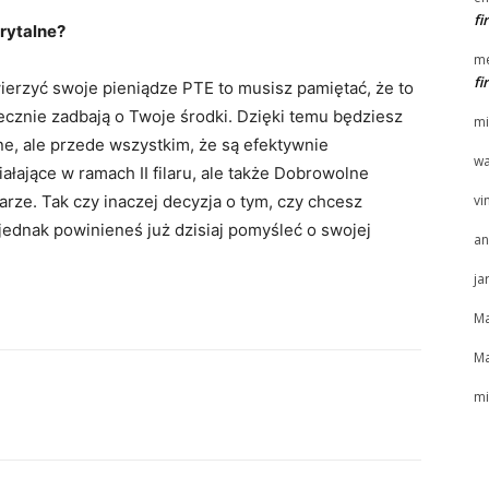
f
rytalne?
me
f
wierzyć swoje pieniądze PTE to musisz pamiętać, że to
tecznie zadbają o Twoje środki. Dzięki temu będziesz
mi
ne, ale przede wszystkim, że są efektywnie
wa
ałające w ramach II filaru, ale także Dobrowolne
larze. Tak czy inaczej decyzja o tym, czy chcesz
vi
jednak powinieneś już dzisiaj pomyśleć o swojej
an
ja
Ma
Ma
mi