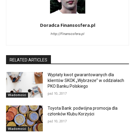
Doradca Finansosfera.pl
http://Finansosfera.pl
RELATED ARTICLES
Wypłaty kwot gwarantowanych dla
klientów SKOK „Wybrzeże” w oddziałach
PKO Banku Polskiego
paź 10, 2017
Wiadomości
Toyota Bank: podwójna promocja dla
członków Klubu Korzyści
paź 10, 2017
Wiadomości