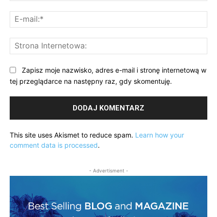
E-
mai
St
Int
Zapisz moje nazwisko, adres e-mail i stronę internetową w
tej przeglądarce na następny raz, gdy skomentuję.
This site uses Akismet to reduce spam.
Learn how your
comment data is processed
.
- Advertisment -