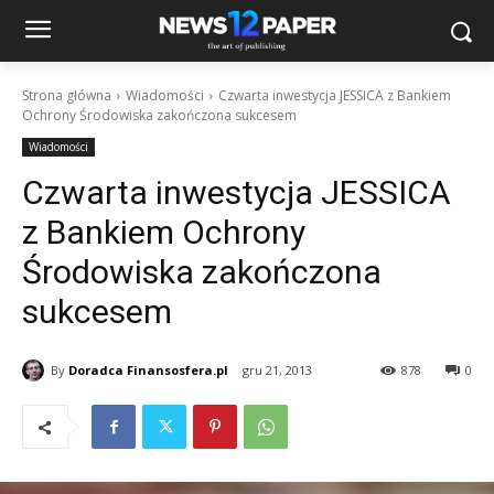
Strona główna
Wiadomości
Czwarta inwestycja JESSICA z Bankiem
Ochrony Środowiska zakończona sukcesem
Wiadomości
Czwarta inwestycja JESSICA
z Bankiem Ochrony
Środowiska zakończona
sukcesem
By
Doradca Finansosfera.pl
gru 21, 2013
878
0