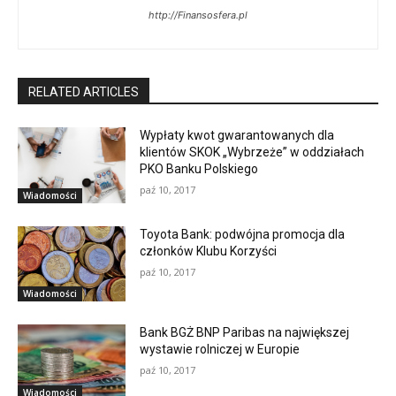
http://Finansosfera.pl
RELATED ARTICLES
Wypłaty kwot gwarantowanych dla
klientów SKOK „Wybrzeże” w oddziałach
PKO Banku Polskiego
paź 10, 2017
Wiadomości
Toyota Bank: podwójna promocja dla
członków Klubu Korzyści
paź 10, 2017
Wiadomości
Bank BGŻ BNP Paribas na największej
wystawie rolniczej w Europie
paź 10, 2017
Wiadomości