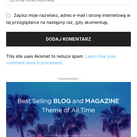
Int
Zapisz moje nazwisko, adres e-mail i stronę internetową w
tej przeglądarce na następny raz, gdy skomentuję.
This site uses Akismet to reduce spam.
Learn how your
comment data is processed
.
- Advertisment -