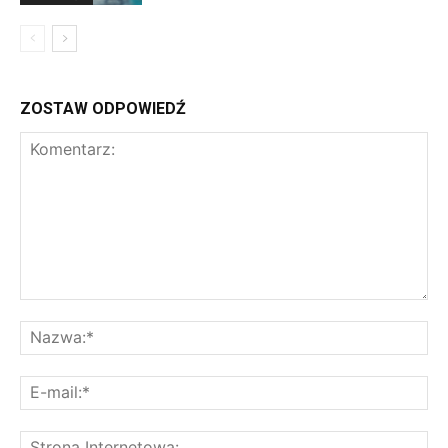
ZOSTAW ODPOWIEDŹ
Komentarz:
Na
E-
mai
St