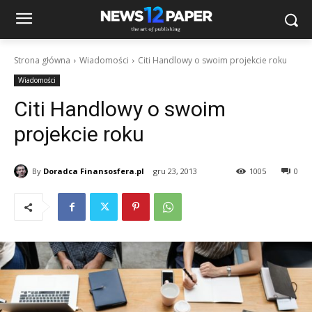
Strona główna
Wiadomości
Citi Handlowy o swoim projekcie roku
Wiadomości
Citi Handlowy o swoim
projekcie roku
By
Doradca Finansosfera.pl
gru 23, 2013
1005
0