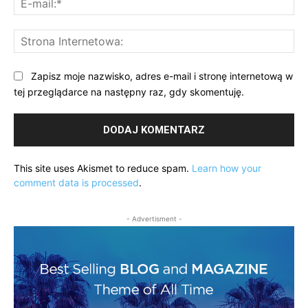
mai
St
Int
Zapisz moje nazwisko, adres e-mail i stronę internetową w
tej przeglądarce na następny raz, gdy skomentuję.
This site uses Akismet to reduce spam.
Learn how your
comment data is processed
.
- Advertisment -