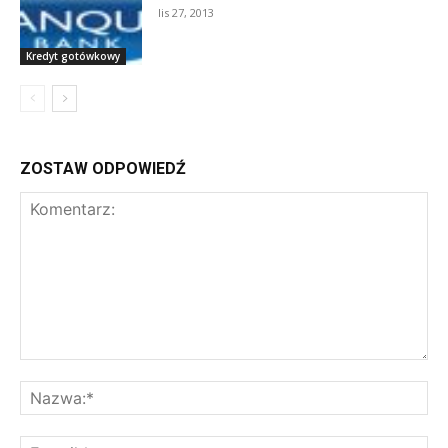
lis 27, 2013
Kredyt gotówkowy
ZOSTAW ODPOWIEDŹ
Komentarz:
Na
E-